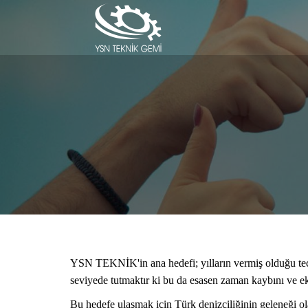
YSN TEKNİK'in ana hedefi; yılların vermiş olduğu tec
seviyede tutmaktır ki bu da esasen zaman kaybını ve ek
Bu hedefe ulaşmak için Türk denizciliğinin geleneği olan