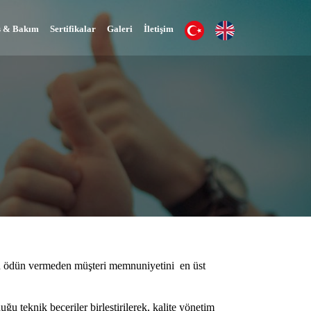
s & Bakım
Sertifikalar
Galeri
İletişim
den ödün vermeden müşteri memnuniyetini en üst
ğu teknik beceriler birleştirilerek, kalite yönetim