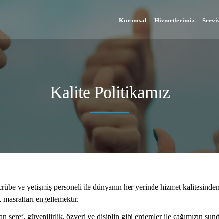
Kurumsal
Hizmetlerimiz
Servi
Kalite Politikamız
rübe ve yetişmiş personeli ile dünyanın her yerinde hizmet kalitesin
 masrafları engellemektir.
 şeref, güvenilirlik, özveri ve disiplin gibi erdemler ile çağımızın sundu